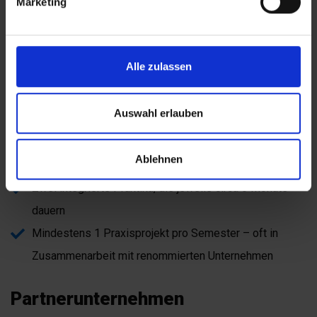
Marketing
Alle zulassen
Praxisorientierung
Auswahl erlauben
Sammel schon während deines Studiums relevante
Ablehnen
Berufserfahrung
Zwei integrierte Praktika, die jeweils circa 6 Monate
dauern
Mindestens 1 Praxisprojekt pro Semester – oft in
Zusammenarbeit mit renommierten Unternehmen
Partnerunternehmen