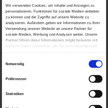
Wir verwenden Cookies, um Inhalte und Anzeigen zu
Masterstudiengänge
sowie zahlreiche Kurse in
personalisieren, Funktionen für soziale Medien anbieten
den Fachbereichen
Wirtschaftswissenschaften &
zu können und die Zugriffe auf unsere Website zu
analysieren. Außerdem geben wir Informationen zu Ihrer
Management, Ingenieurwesen & Design,
Verwendung unserer Website an unsere Partner für
Informatik und Logistik
auf Englisch angeboten.
soziale Medien, Werbung und Analysen weiter. Unsere
Partner führen diese Informationen möglicherweise mit
weiteren Daten zusammen, die Sie ihnen bereitgestellt
haben oder die sie im Rahmen Ihrer Nutzung der Dienste
gesammelt haben.
Einwilligungsauswahl
Notwendig
Wintersemester
Präferenzen
Du möchtest dein Studium Ende August beginnen?
Statistiken
Dann sichere dir jetzt noch deinen Studienplatz!
Jetzt anmelden