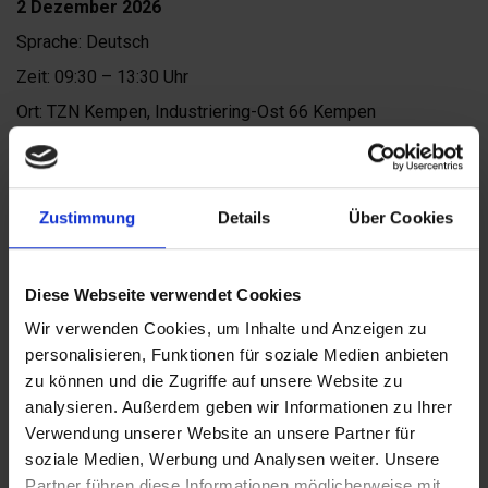
2 Dezember 2026
Sprache: Deutsch
Zeit: 09:30 – 13:30 Uhr
Ort: TZN Kempen, Industriering-Ost 66 Kempen
Preis: € 350,-
Zur Anmeldung
Zustimmung
Details
Über Cookies
Kontakt
Diese Webseite verwendet Cookies
Sie haben eine Frage zum Kurs oder zur Anmeldung?
Wir verwenden Cookies, um Inhalte und Anzeigen zu
personalisieren, Funktionen für soziale Medien anbieten
Melden Sie sich gerne bei uns.
zu können und die Zugriffe auf unsere Website zu
analysieren. Außerdem geben wir Informationen zu Ihrer
Verwendung unserer Website an unsere Partner für
Janet Antonissen
soziale Medien, Werbung und Analysen weiter. Unsere
j.antonissen@fontys.nl
Partner führen diese Informationen möglicherweise mit