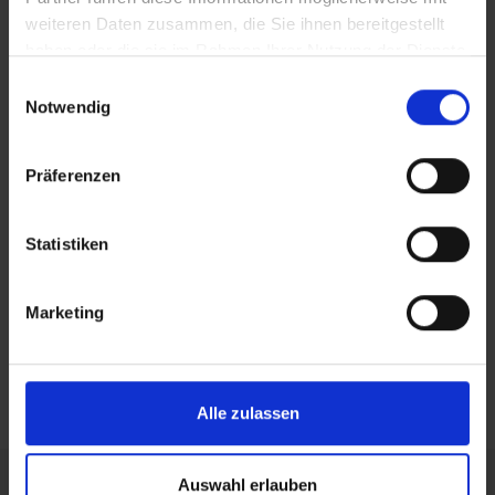
weiteren Daten zusammen, die Sie ihnen bereitgestellt
+31885086452
haben oder die sie im Rahmen Ihrer Nutzung der Dienste
gesammelt haben.
Einwilligungsauswahl
Notwendig
Erkunde den Campus mit unserer 360° Tour!
Präferenzen
Navigiere dich durch den Campus und Venlo
Schau dir kurze Videos an
Statistiken
Lerne unsere Studiengänge kennen
Marketing
360° Tour starten
Alle zulassen
Auswahl erlauben