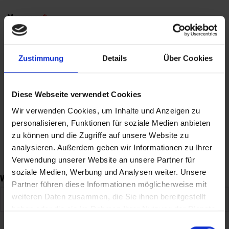
Vorname
*
Zustimmung
Details
Über Cookies
Nachname
*
Diese Webseite verwendet Cookies
Wir verwenden Cookies, um Inhalte und Anzeigen zu
personalisieren, Funktionen für soziale Medien anbieten
E-Mail Adresse
*
zu können und die Zugriffe auf unsere Website zu
analysieren. Außerdem geben wir Informationen zu Ihrer
Verwendung unserer Website an unsere Partner für
soziale Medien, Werbung und Analysen weiter. Unsere
Wohnort
*
Partner führen diese Informationen möglicherweise mit
weiteren Daten zusammen, die Sie ihnen bereitgestellt
haben oder die sie im Rahmen Ihrer Nutzung der Dienste
gesammelt haben.
Einwilligungsauswahl