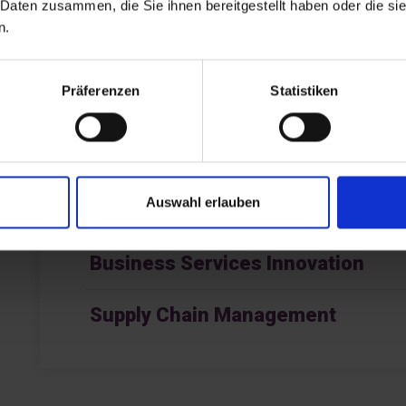
Hause ist, gehören: Grenzüberschreitendes Verbra
 Daten zusammen, die Sie ihnen bereitgestellt haben oder die s
n.
Grenzregion, Triple-Helix-Kooperation in grenzübe
wirtschaftliche Gründungsklima in Grenzregionen,
Präferenzen
Statistiken
grenzüberschreitendes regionales Branding.
MEHR INF
Auswahl erlauben
Business Services Innovation
Supply Chain Management