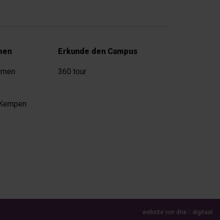
men
Erkunde den Campus
hmen
360 tour
 Kempen
website von drie ⴾ digitaal