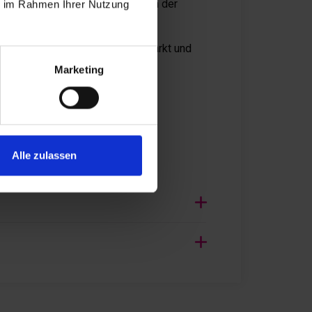
ucherverhalten, Nischenmärkte in der
ie im Rahmen Ihrer Nutzung
rschreitenden Regionen, das
 grenzüberschreitender Arbeitsmarkt und
Marketing
OS
Alle zulassen