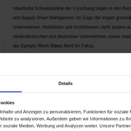
Inhaltliche Schwerpunkte der Forschung liegen in den Ber
und Supply Chain Managemen. Im Zuge der engen grenzüb
Unternehmen, Verbänden und Institutionen steht zudem a
niederländischen und deutschen Unternehmen sowie staatl
der Euregio Rhein-Maas-Nord im Fokus.
Lektorate
Details
Cross-Border Business Develop
Cookies
Das Forschungszentrum „Cross-Border Business D
nhalte und Anzeigen zu personalisieren, Funktionen für soziale
Firmen darin, die Chancen, die sich aus der Interna
Website zu analysieren. Außerdem geben wir Informationen zu I
ergeben, zu erkennen und zu nutzen. Zu den Them
r soziale Medien, Werbung und Analysen weiter. Unsere Partner