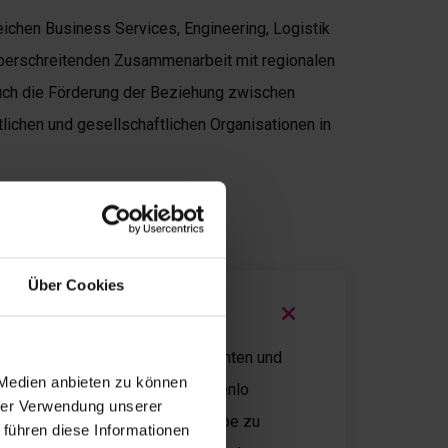
eichen Business Services, Engineering, Logistik
erschreitenden Zusammenarbeit mit regionalen
uch die Förderung der Beziehung zwischen
ichen und gesellschaftlichen Organisationen in
Über Cookies
ment
evelopment“ unterstützt Studenten und
 Medien anbieten zu können
tionalität in der Region rundum Venlo
hrer Verwendung unserer
en, in denen die Forschungsgruppe zu
 führen diese Informationen